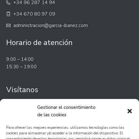
+34 96 287 14 94
+34 670 80 97 09
administracion@garcia-ibanez.com
Horario de atención
9:00 – 14:00
15:30 – 19:00
Visítanos
Camí de Xetà, s/n – Llutxent
Gestionar el consentimiento
de las cookies
C/. Salelles – Gandía
Para ofrecer las mejores experiencias, utilizamos tecnologías como las
C/. Juan Ramón Jiménez, 19 – Gandía
cookies para almacenar y/o acceder a la información del dispositivo. El
consentimiento de estas tecnologías nos permitirá procesar datos como el