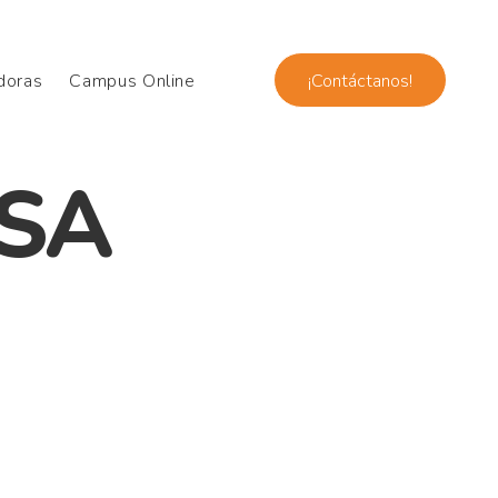
doras
Campus Online
¡Contáctanos!
NSA