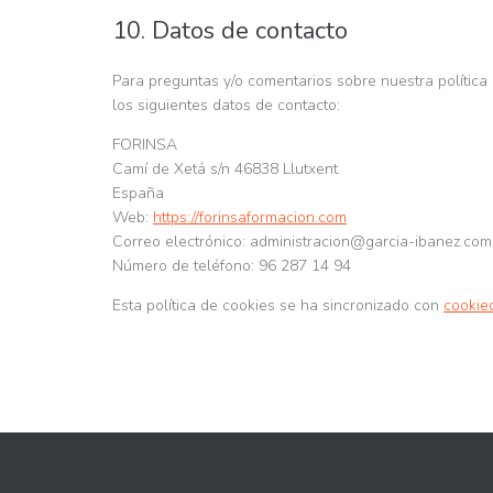
10. Datos de contacto
Para preguntas y/o comentarios sobre nuestra política
los siguientes datos de contacto:
FORINSA
Camí de Xetá s/n 46838 Llutxent
España
Web:
https://forinsaformacion.com
Correo electrónico:
moc.zenabi-aicrag@noicartsinimda
Número de teléfono: 96 287 14 94
Esta política de cookies se ha sincronizado con
cookie