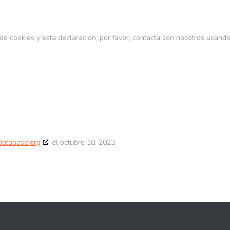
 de cookies y esta declaración, por favor, contacta con nosotros usand
database.org
el octubre 18, 2023.