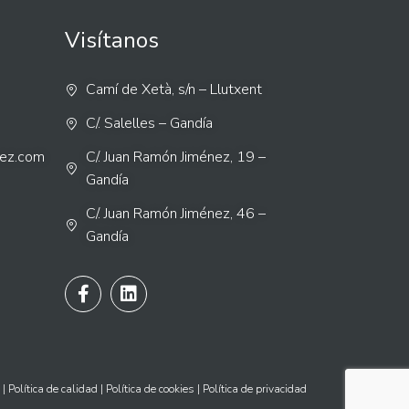
Visítanos
Camí de Xetà, s/n – Llutxent
C/. Salelles – Gandía
nez.com
C/. Juan Ramón Jiménez, 19 –
Gandía
C/. Juan Ramón Jiménez, 46 –
Gandía
|
Política de calidad
|
Política de cookies
|
Política de privacida
d